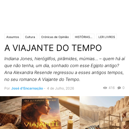
Assuntos
Cultura
Crónicas de Opinião
HISTÓRIAS...
LER LIVROS
A VIAJANTE DO TEMPO
Lifestyle & Gadgets
Editorias
SOCIEDADE
Indiana Jones, hieróglifos, pirâmides, múmias… – quem há aí
que não tenha, um dia, sonhado com esse Egipto antigo?
Ana Alexandra Resende regressou a esses antigos tempos,
no seu romance A Viajante do Tempo.
416
0
Por
José d'Encarnação
-
4 de Julho, 2026