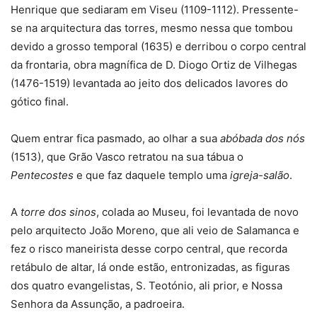
Henrique que sediaram em Viseu (1109-1112). Pressente-
se na arquitectura das torres, mesmo nessa que tombou
devido a grosso temporal (1635) e derribou o corpo central
da frontaria, obra magnífica de D. Diogo Ortiz de Vilhegas
(1476-1519) levantada ao jeito dos delicados lavores do
gótico final.
Quem entrar fica pasmado, ao olhar a sua
abóbada dos nós
(1513), que Grão Vasco retratou na sua tábua o
Pentecostes
e que faz daquele templo uma
igreja-salão
.
A
torre dos sinos
, colada ao Museu, foi levantada de novo
pelo arquitecto João Moreno, que ali veio de Salamanca e
fez o risco maneirista desse corpo central, que recorda
retábulo de altar, lá onde estão, entronizadas, as figuras
dos quatro evangelistas, S. Teotónio, ali prior, e Nossa
Senhora da Assunção, a padroeira.