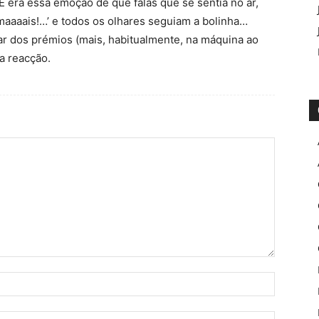
 E era essa emoção de que falas que se sentia no ar,
 maaaais!…’ e todos os olhares seguiam a bolinha…
ar dos prémios (mais, habitualmente, na máquina ao
a reacção.