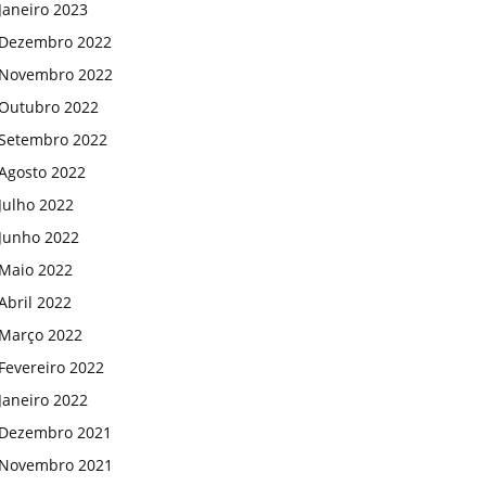
Janeiro 2023
Dezembro 2022
Novembro 2022
Outubro 2022
Setembro 2022
Agosto 2022
Julho 2022
Junho 2022
Maio 2022
Abril 2022
Março 2022
Fevereiro 2022
Janeiro 2022
Dezembro 2021
Novembro 2021