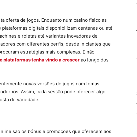
ta oferta de jogos. Enquanto num casino físico as
 plataformas digitais disponibilizam centenas ou até
achines e roletas até variantes inovadoras de
ogadores com diferentes perfis, desde iniciantes que
procuram estratégias mais complexas. E não
e plataformas tenha vindo a crescer
ao longo dos
uentemente novas versões de jogos com temas
 modernos. Assim, cada sessão pode oferecer algo
osta de variedade.
 online são os bónus e promoções que oferecem aos