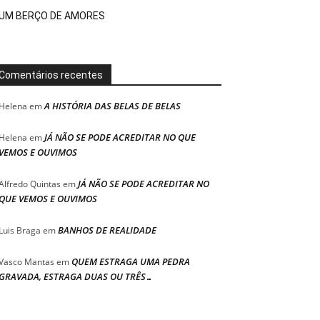
UM BERÇO DE AMORES
Comentários recentes
A HISTÓRIA DAS BELAS DE BELAS
Helena
em
JÁ NÃO SE PODE ACREDITAR NO QUE
Helena
em
VEMOS E OUVIMOS
JÁ NÃO SE PODE ACREDITAR NO
Alfredo Quintas
em
QUE VEMOS E OUVIMOS
BANHOS DE REALIDADE
Luis Braga
em
QUEM ESTRAGA UMA PEDRA
Vasco Mantas
em
GRAVADA, ESTRAGA DUAS OU TRÊS…