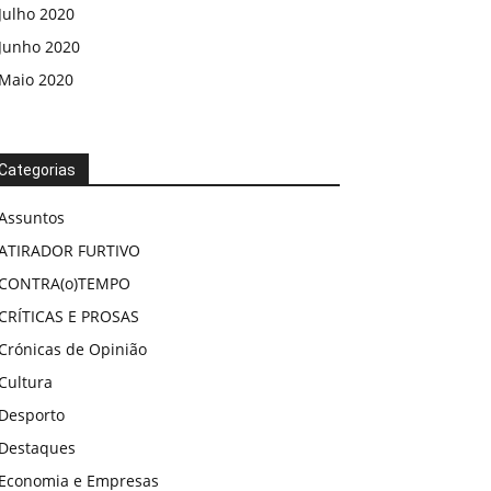
Julho 2020
Junho 2020
Maio 2020
Categorias
Assuntos
ATIRADOR FURTIVO
CONTRA(o)TEMPO
CRÍTICAS E PROSAS
Crónicas de Opinião
Cultura
Desporto
Destaques
Economia e Empresas