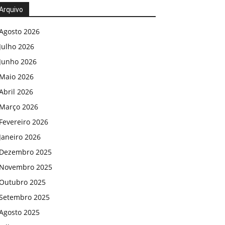
Arquivo
Agosto 2026
Julho 2026
Junho 2026
Maio 2026
Abril 2026
Março 2026
Fevereiro 2026
Janeiro 2026
Dezembro 2025
Novembro 2025
Outubro 2025
Setembro 2025
Agosto 2025