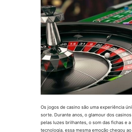
Os jogos de casino são uma experiência únic
sorte. Durante anos, o glamour dos casinos
pelas luzes brilhantes, o som das fichas e
tecnologia, essa mesma emoção chegou ao u