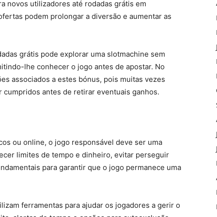
 novos utilizadores até rodadas grátis em
ofertas podem prolongar a diversão e aumentar as
dadas grátis pode explorar uma slotmachine sem
mitindo-lhe conhecer o jogo antes de apostar. No
ções associados a estes bónus, pois muitas vezes
 cumpridos antes de retirar eventuais ganhos.
cos ou online, o jogo responsável deve ser uma
ecer limites de tempo e dinheiro, evitar perseguir
fundamentais para garantir que o jogo permanece uma
lizam ferramentas para ajudar os jogadores a gerir o