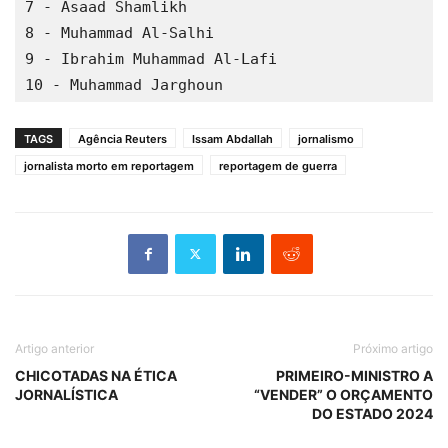
7 - Asaad Shamlikh

8 - Muhammad Al-Salhi

9 - Ibrahim Muhammad Al-Lafi

TAGS
Agência Reuters
Issam Abdallah
jornalismo
jornalista morto em reportagem
reportagem de guerra
Artigo anterior
Próximo artigo
CHICOTADAS NA ÉTICA
PRIMEIRO-MINISTRO A
JORNALÍSTICA
“VENDER” O ORÇAMENTO
DO ESTADO 2024