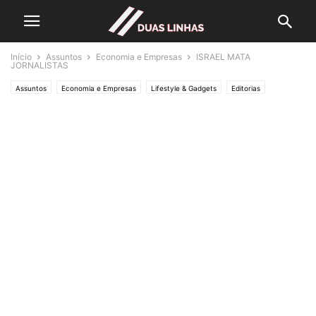
Início
Assuntos
Economia e Empresas
ISRAEL MATA
JORNALISTAS
Assuntos
Economia e Empresas
Lifestyle & Gadgets
Editorias
MUNDO
POLÍTICA
Política