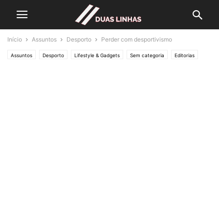
Início
Assuntos
Desporto
Perder com desportivismo
Assuntos
Desporto
Lifestyle & Gadgets
Sem categoria
Editorias
SOCIEDADE