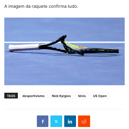
A imagem da raquete confirma tudo.
TAGS
desportivismo
Nick Kyrgios
ténis
US Open