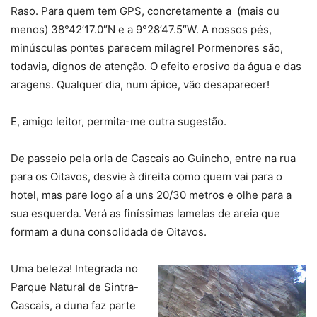
Raso. Para quem tem GPS, concretamente a (mais ou
menos) 38°42’17.0″N e a 9°28’47.5″W. A nossos pés,
minúsculas pontes parecem milagre! Pormenores são,
todavia, dignos de atenção. O efeito erosivo da água e das
aragens. Qualquer dia, num ápice, vão desaparecer!
E, amigo leitor, permita-me outra sugestão.
De passeio pela orla de Cascais ao Guincho, entre na rua
para os Oitavos, desvie à direita como quem vai para o
hotel, mas pare logo aí a uns 20/30 metros e olhe para a
sua esquerda. Verá as finíssimas lamelas de areia que
formam a duna consolidada de Oitavos.
Uma beleza! Integrada no
Parque Natural de Sintra-
Cascais, a duna faz parte