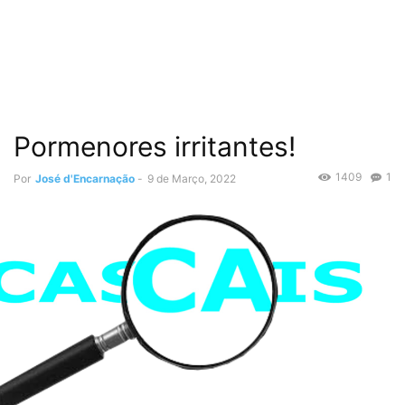
Pormenores irritantes!
1409
1
Por
José d'Encarnação
-
9 de Março, 2022