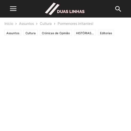
Início
Assuntos
Cultura
Pormenores irritantes!
Assuntos
Cultura
Crónicas de Opinião
HISTÓRIAS...
Editorias
LIFESTYLE
Lifestyle & Gadgets
Natureza
Política
Sem categoria
SOCIEDADE