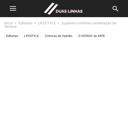
Início
Editorias
LIFESTYLE
Supremo confirma condenação de
Ventura
Editorias
LIFESTYLE
Crónicas de Opinião
O ESTADO da ARTE
Assuntos
Polícias & Ladrões
Política