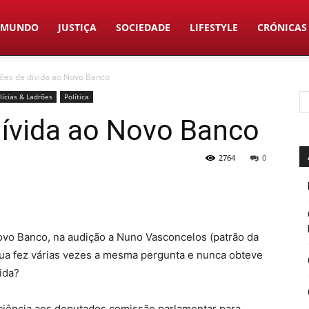
MUNDO
JUSTIÇA
SOCIEDADE
LIFESTYLE
CRÓNICAS
ões de dívida ao Novo Banco
lícias & Ladrões
Política
dívida ao Novo Banco
2764
0
ovo Banco, na audição a Nuno Vasconcelos (patrão da
gua fez várias vezes a mesma pergunta e nunca obteve
ida?
ciência aos deputados comissão parlamentar para