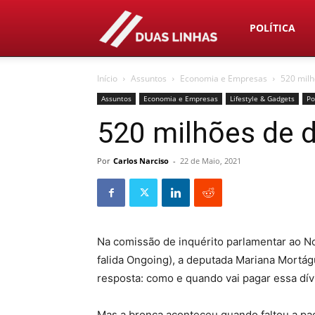
Duas
POLÍTICA
Início
Assuntos
Economia e Empresas
520 milh
Linhas
Assuntos
Economia e Empresas
Lifestyle & Gadgets
Po
520 milhões de 
Por
Carlos Narciso
-
22 de Maio, 2021
Na comissão de inquérito parlamentar ao N
falida Ongoing), a deputada Mariana Mortá
resposta: como e quando vai pagar essa dív
Mas a bronca aconteceu quando faltou a pa