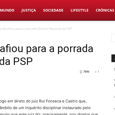
MUNDO
JUSTIÇA
SOCIEDADE
LIFESTYLE
CRÓNICAS
ro desafiou para a porrada Diretor Nacional da PSP
afiou para a porrada
 da PSP
7896
1
o em direto do juiz Rui Fonseca e Castro que,
mbito de um inquérito disciplinar instaurado pelo
uilo que este juiz diz, precisamente, nos diretos que