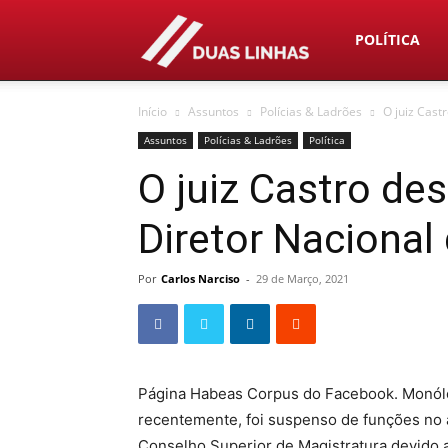
Duas
POLÍTICA
Início
Assuntos
Polícias & Ladrões
O juiz Cast
Linhas
Assuntos
Polícias & Ladrões
Política
O juiz Castro des
Diretor Nacional
Por
Carlos Narciso
-
29 de Março, 2021
Página Habeas Corpus do Facebook. Monólog
recentemente, foi suspenso de funções no â
Conselho Superior de Magistratura devido aq