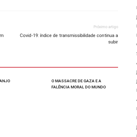
Próximo artigo
em
Covid-19: índice de transmissibilidade continua a
subir
 ANJO
O MASSACRE DE GAZA E A
FALÊNCIA MORAL DO MUNDO