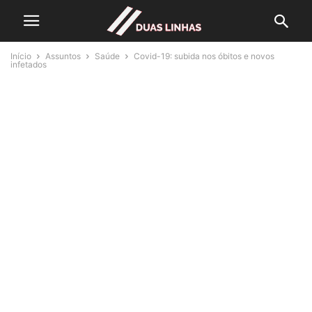
Início
Assuntos
Saúde
Covid-19: subida nos óbitos e novos
infetados