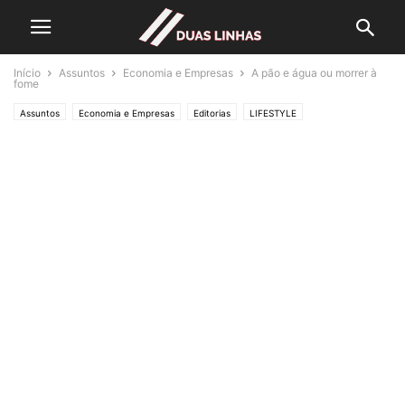
Início
Assuntos
Economia e Empresas
A pão e água ou morrer à
fome
Assuntos
Economia e Empresas
Editorias
LIFESTYLE
Crónicas de Opinião
O ESTADO da ARTE
Política