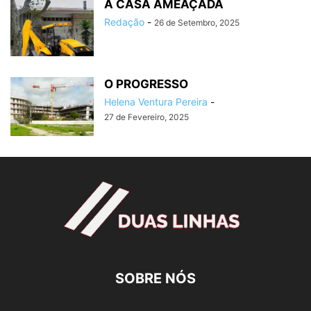
A CASA AMEAÇADA
Redação
-
26 de Setembro, 2025
O PROGRESSO
Helena Ventura Pereira
-
27 de Fevereiro, 2025
SOBRE NÓS