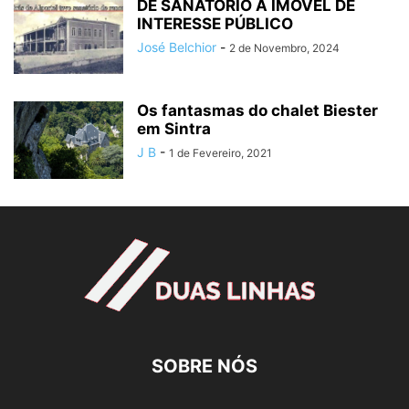
DE SANATÓRIO A IMÓVEL DE
INTERESSE PÚBLICO
José Belchior
-
2 de Novembro, 2024
Os fantasmas do chalet Biester
em Sintra
J B
-
1 de Fevereiro, 2021
SOBRE NÓS