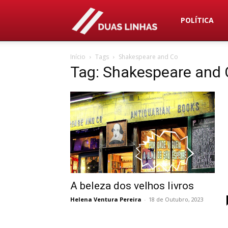
Duas
POLÍTICA
Início
Tags
Shakespeare and Co
Linhas
Tag: Shakespeare and
A beleza dos velhos livros
Helena Ventura Pereira
-
18 de Outubro, 2023