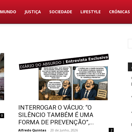
MUNDO
JUSTIÇA
SOCIEDADE
LIFESTYLE
CRÓNICAS
INTERROGAR O VÁCUO: “O
SILÊNCIO TAMBÉM É UMA
0
FORMA DE PREVENÇÃO”,...
Alfredo Quintas
-
20 de Junho, 2026
2