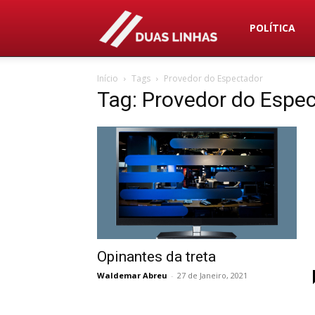
Duas
POLÍTICA
Início
Tags
Provedor do Espectador
Linhas
Tag: Provedor do Espe
Opinantes da treta
Waldemar Abreu
-
27 de Janeiro, 2021