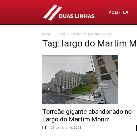
Duas
POLÍTICA
Início
Tags
Largo do Martim Moniz
Linhas
Tag: largo do Martim M
Torreão gigante abandonado no
Largo do Martim Moniz
J B
-
28 de Janeiro, 2021