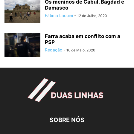
Os meninos de Cabul, Bagdad e
Damasco
Fátima Laouini
-
12 de Julho, 2020
Farra acaba em conflito com a
PSP
Redação
-
16 de Maio, 2020
SOBRE NÓS