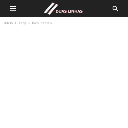
Início
Tags
Immunethep