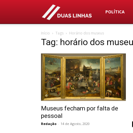
Duas
POLÍTICA
Início
Tags
Horário dos museus
Linhas
Tag: horário dos muse
Museus fecham por falta de
pessoal
Redação
-
14 de Agosto, 2020