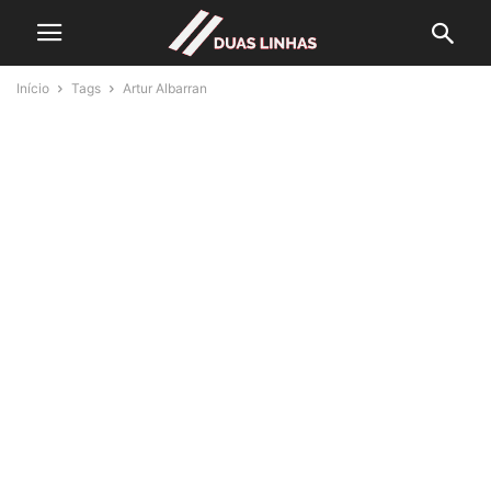
Início
Tags
Artur Albarran