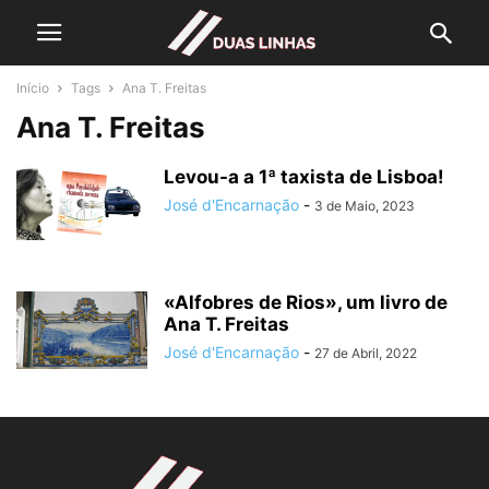
Início
Tags
Ana T. Freitas
Ana T. Freitas
Levou-a a 1ª taxista de Lisboa!
José d'Encarnação
-
3 de Maio, 2023
«Alfobres de Rios», um livro de
Ana T. Freitas
José d'Encarnação
-
27 de Abril, 2022