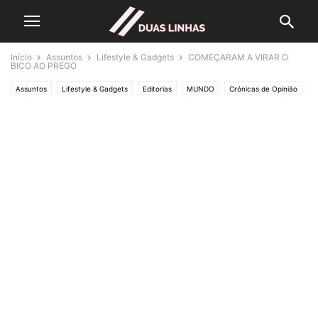
Início
Assuntos
Lifestyle & Gadgets
COMEÇARAM A VIRAR O
BICO AO PREGO
Assuntos
Lifestyle & Gadgets
Editorias
MUNDO
Crónicas de Opinião
O ESTADO da ARTE
Política