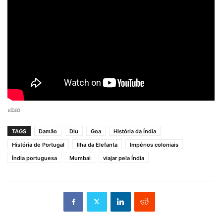
VÍDEO
TAGS
Damão
Diu
Goa
História da Índia
História de Portugal
Ilha da Elefanta
Impérios coloniais
Índia portuguesa
Mumbai
viajar pela Índia