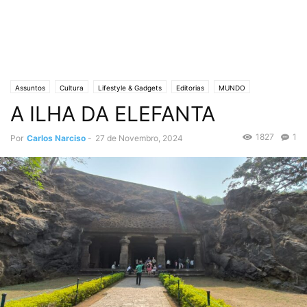
Assuntos
Cultura
Lifestyle & Gadgets
Editorias
MUNDO
A ILHA DA ELEFANTA
Crónicas de Opinião
O ESTADO da ARTE
1827
1
Por
Carlos Narciso
-
27 de Novembro, 2024