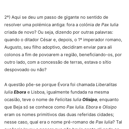
2º) Aqui se deu um passo de gigante no sentido de
resolver uma polémica antiga: fora a colónia
de Pax Iulia
criada de novo? Ou seja, dizendo por outras palavras:
quando o ditador César e, depois, o 1º imperador romano,
Augusto, seu filho adoptivo, decidiram enviar para ali
colonos a fim de povoarem a região, beneficiando-os, por
outro lado, com a concessão de terras, estava o sítio
despovoado ou não?
A questão põe-se porque Évora foi chamada
Liberalitas
Iulia
Ebora
e Lisboa, igualmente fundada na mesma
ocasião, teve o nome de
Felicitas Iulia
Olisipo
,
enquanto
que Beja só se conhece como
Pax Iulia. Ebora
e
Olisipo
eram os nomes primitivos das duas referidas cidades;
nesse caso, qual era o nome pré-romano de
Pax Iulia
? Tal