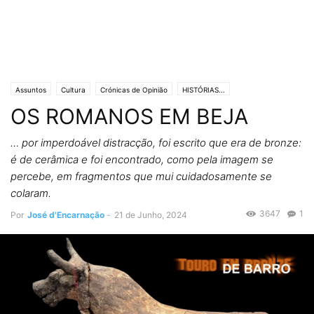
Assuntos
Cultura
Crónicas de Opinião
HISTÓRIAS...
OS ROMANOS EM BEJA
Lifestyle & Gadgets
Editorias
SOCIEDADE
… por imperdoável distracção, foi escrito que era de bronze:
é de cerâmica e foi encontrado, como pela imagem se
percebe, em fragmentos que mui cuidadosamente se
colaram.
3647
1
Por
José d'Encarnação
-
21 de Junho, 2024