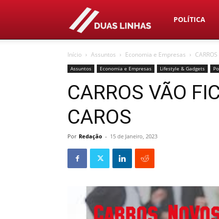
Duas
POLÍTICA
Início
Assuntos
Economia e Empresas
CARROS 
Linhas
Assuntos
Economia e Empresas
Lifestyle & Gadgets
Po
CARROS VÃO FI
CAROS
Por
Redação
-
15 de Janeiro, 2023