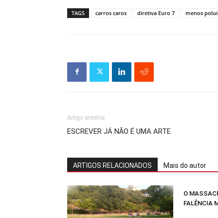
TAGS
carros caros
diretiva Euro 7
menos polui
Artigo anterior
ESCREVER JÁ NÃO É UMA ARTE
ARTIGOS RELACIONADOS
Mais do autor
O MASSACR
FALÊNCIA 