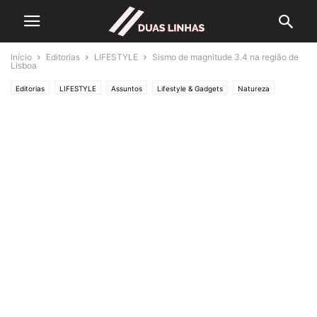
Início
Editorias
LIFESTYLE
Sismo de magnitude 3.4 na região de
Lisboa
Editorias
LIFESTYLE
Assuntos
Lifestyle & Gadgets
Natureza