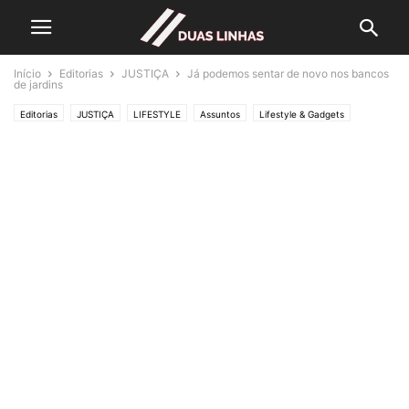
Início
Editorias
JUSTIÇA
Já podemos sentar de novo nos bancos
de jardins
Editorias
JUSTIÇA
LIFESTYLE
Assuntos
Lifestyle & Gadgets
Natureza
Política
Saúde