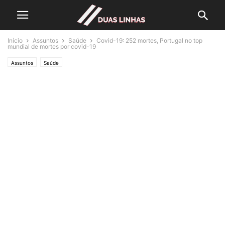
Início
Assuntos
Saúde
Covid-19: 252 mortes, Portugal no top
mundial de mortes por covid-19
Assuntos
Saúde