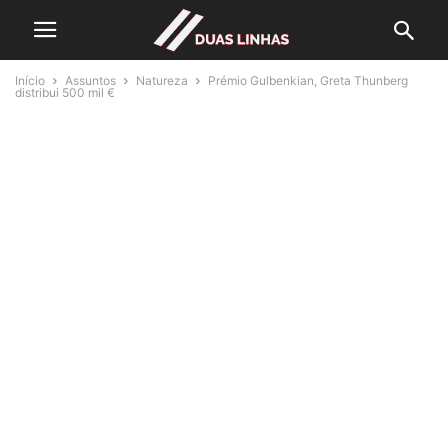
Início
Assuntos
Natureza
Prémio Gulbenkian, Greta Thunberg
distribui 500 mil €