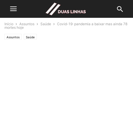
Início
Assuntos
Saúde
Covid-19: pandemia a baixar mas ainda 78
mortes hoje
Assuntos
Saúde