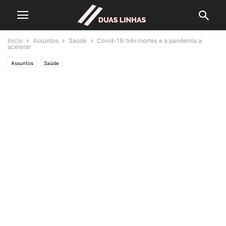
Início
Assuntos
Saúde
Covid-19: três mortes e a pandemia a
acelerar
Assuntos
Saúde