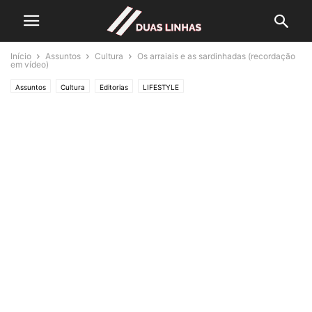
Início
Assuntos
Cultura
Os arraiais e as sardinhadas (recordação
em vídeo)
Assuntos
Cultura
Editorias
LIFESTYLE