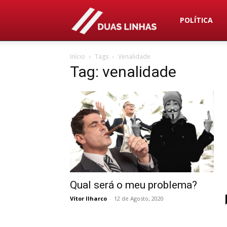
Duas
POLÍTICA
Início
Tags
Venalidade
Linhas
Tag: venalidade
Qual será o meu problema?
Vítor Ilharco
-
12 de Agosto, 2020