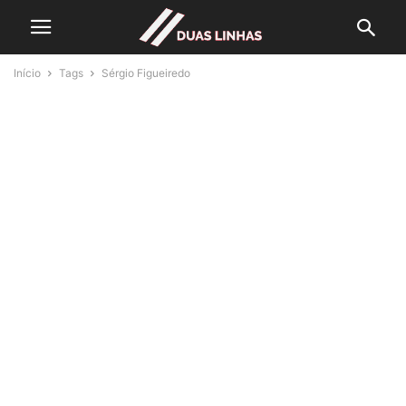
Início
Tags
Sérgio Figueiredo