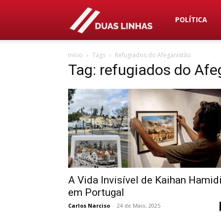
Duas
POLÍTICA
Início
Tags
Refugiados do Afeganistão
Linhas
Tag: refugiados do Afe
A Vida Invisível de Kaihan Hamid
em Portugal
Carlos Narciso
-
24 de Maio, 2025