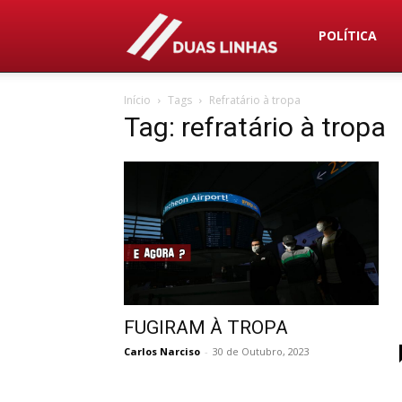
Duas
POLÍTICA
Início
Tags
Refratário à tropa
Linhas
Tag: refratário à tropa
FUGIRAM À TROPA
Carlos Narciso
-
30 de Outubro, 2023