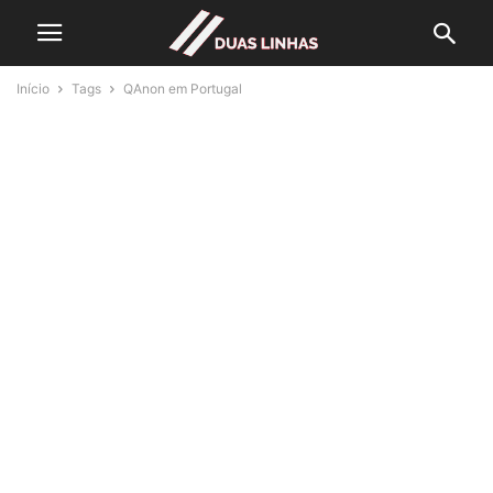
Início
Tags
QAnon em Portugal