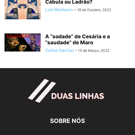
Cábula ou Ladrão?
Luís Monteyro
-
18 de Outubro, 2022
A “sodade” de Cesária e a
“saudade” de Maro
Carlos Narciso
-
15 de Março, 2022
SOBRE NÓS