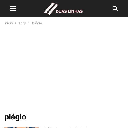
Início
Tags
Plágio
plágio