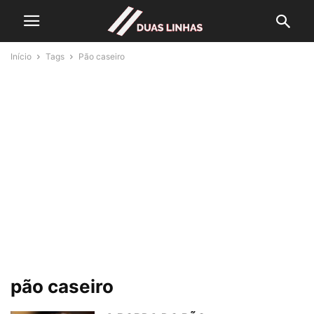
Início
Tags
Pão caseiro
pão caseiro