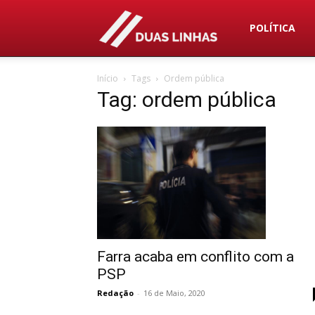
Duas
POLÍTICA
Início
Tags
Ordem pública
Linhas
Tag: ordem pública
Farra acaba em conflito com a
PSP
Redação
-
16 de Maio, 2020