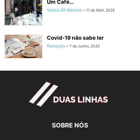
Um Café…
Vasco Gil Mantas
-
11 de Abril, 2025
Covid-19 não sabe ler
Redação
-
7 de Junho, 2020
SOBRE NÓS