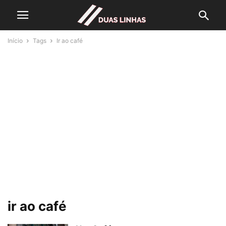
Início
Tags
Ir ao café
ir ao café