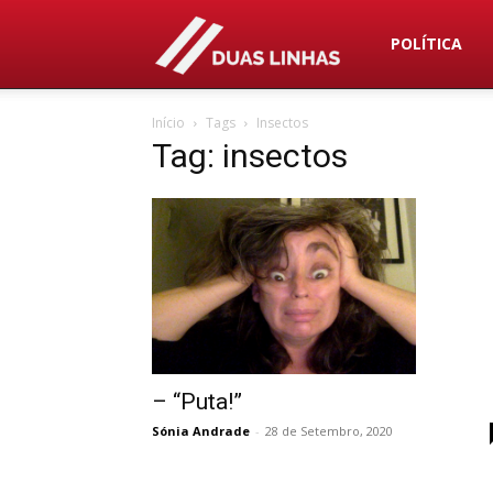
Duas
POLÍTICA
Início
Tags
Insectos
Linhas
Tag: insectos
– “Puta!”
Sónia Andrade
-
28 de Setembro, 2020