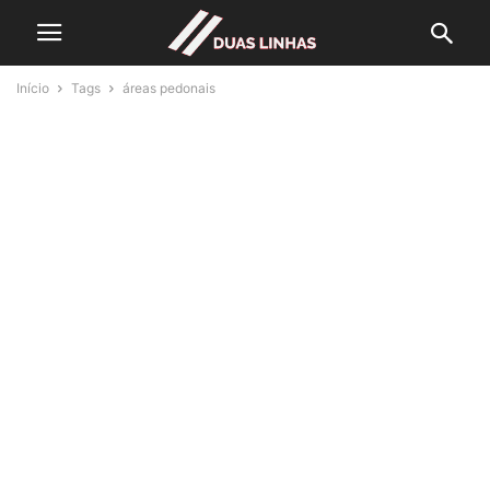
Início
Tags
áreas pedonais