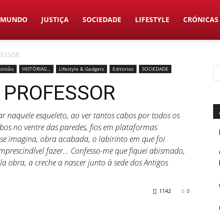
MUNDO
JUSTIÇA
SOCIEDADE
LIFESTYLE
CRÓNICAS
FESSOR
pinião
HISTÓRIAS...
Lifestyle & Gadgets
Editorias
SOCIEDADE
 PROFESSOR
ar naquele esqueleto, ao ver tantos cabos por todos os
ubos no ventre das paredes, fios em plataformas
e imagina, obra acabada, o labirinto em que foi
 imprescindível fazer… Confesso-me que fiquei abismado,
la obra, a creche a nascer junto à sede dos Antigos
1142
0