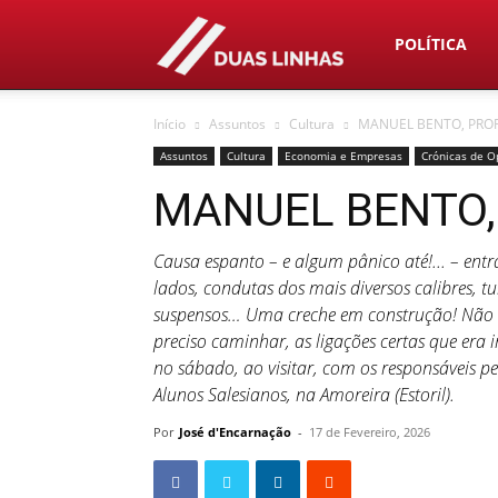
Duas
POLÍTICA
Início
Assuntos
Cultura
MANUEL BENTO, PRO
Linhas
Assuntos
Cultura
Economia e Empresas
Crónicas de O
MANUEL BENTO,
Causa espanto – e algum pânico até!... – entr
lados, condutas dos mais diversos calibres, t
suspensos… Uma creche em construção! Não s
preciso caminhar, as ligações certas que era
no sábado, ao visitar, com os responsáveis pe
Alunos Salesianos, na Amoreira (Estoril).
Por
José d'Encarnação
-
17 de Fevereiro, 2026