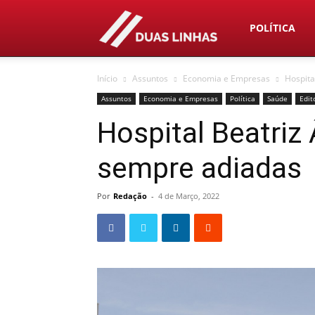
Duas
POLÍTICA
Início
Assuntos
Economia e Empresas
Hospita
Linhas
Assuntos
Economia e Empresas
Política
Saúde
Edit
Hospital Beatriz
sempre adiadas
Por
Redação
-
4 de Março, 2022