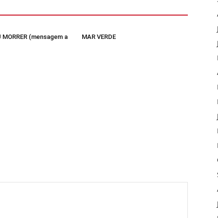
 MORRER (mensagem a
MAR VERDE