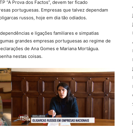
P “A Prova dos Factos”, devem ter ficado
resas portuguesas. Empresas que talvez dependam
igarcas russos, hoje em dia tão odiados.
 dependências e ligações familiares e simpatias
am algumas grandes empresas portuguesas ao regime de
 declarações de Ana Gomes e Mariana Mortágua.
penha nestas coisas.