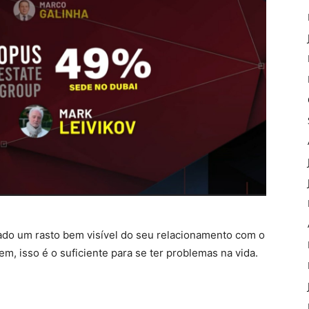
xado um rasto bem visível do seu relacionamento com o
em, isso é o suficiente para se ter problemas na vida.