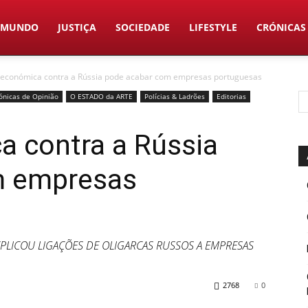
MUNDO
JUSTIÇA
SOCIEDADE
LIFESTYLE
CRÓNICAS
 económica contra a Rússia pode acabar com empresas portuguesas
ónicas de Opinião
O ESTADO da ARTE
Polícias & Ladrões
Editorias
a contra a Rússia
m empresas
XPLICOU LIGAÇÕES DE OLIGARCAS RUSSOS A EMPRESAS
2768
0