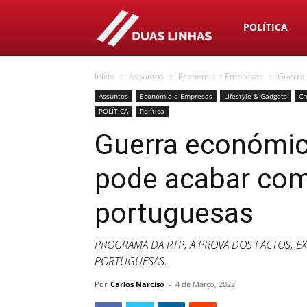
Duas
POLÍTICA
Início
Assuntos
Economia e Empresas
Guerra
Linhas
Assuntos
Economia e Empresas
Lifestyle & Gadgets
Cr
POLÍTICA
Política
Guerra económic
pode acabar co
portuguesas
PROGRAMA DA RTP, A PROVA DOS FACTOS, E
PORTUGUESAS.
Por
Carlos Narciso
-
4 de Março, 2022