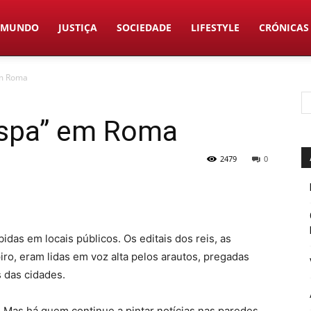
MUNDO
JUSTIÇA
SOCIEDADE
LIFESTYLE
CRÓNICAS
em Roma
espa” em Roma
2479
0
bidas em locais públicos. Os editais dos reis, as
ro, eram lidas em voz alta pelos arautos, pregadas
 das cidades.
 Mas há quem continue a pintar notícias nas paredes,