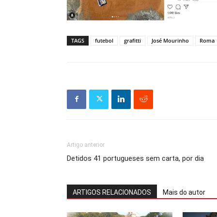
TAGS
futebol
grafitti
José Mourinho
Roma
Artigo anterior
Detidos 41 portugueses sem carta, por dia
ARTIGOS RELACIONADOS
Mais do autor