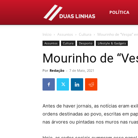
Duas
POLÍTICA
Início
Assuntos
Cultura
Mourinho de “Vespa” 
Linhas
Assuntos
Cultura
Desporto
Lifestyle & Gadgets
Mourinho de “V
Por
Redação
-
7 de Maio, 2021
Antes de haver jornais, as notícias eram exi
ordens destinadas ao povo, escritas em papi
nas árvores ou pintadas nos muros nas ruas
Hoje, as redes sociais cumprem esse papel.