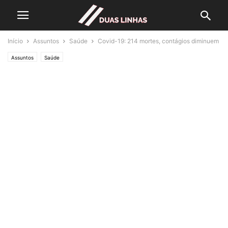
Início
Assuntos
Saúde
Covid-19: 214 mortes, contágios diminuem
Assuntos
Saúde