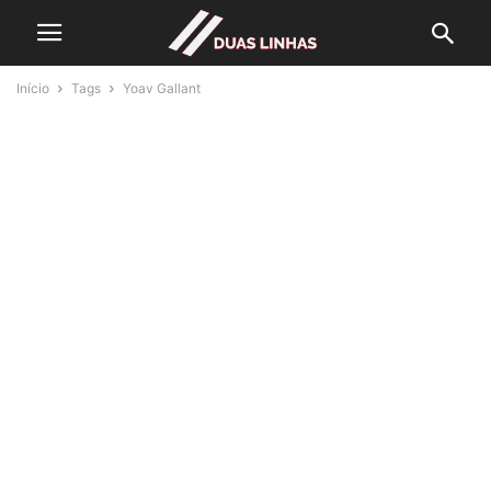
Início
Tags
Yoav Gallant